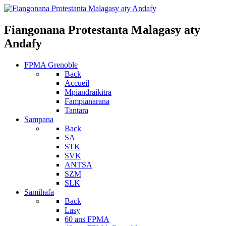
Fiangonana Protestanta Malagasy aty
Andafy
FPMA Grenoble
Back
Accueil
Mpiandraikitra
Fampianarana
Tantara
Sampana
Back
SA
STK
SVK
ANTSA
SZM
SLK
Samihafa
Back
Lasy
60 ans FPMA