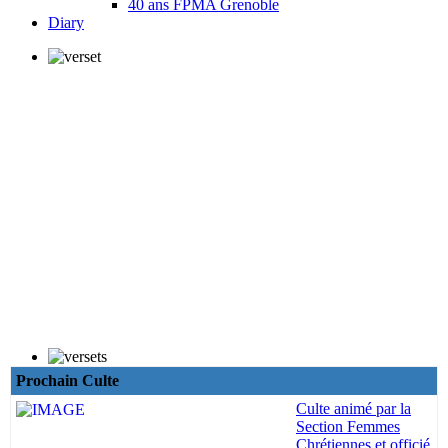
40 ans FPMA Grenoble
Diary
Prochain Culte
Culte animé par la
Section Femmes
Chrétiennes et officié