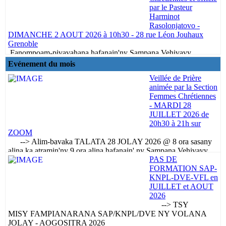
par le Pasteur
Harminot
Rasolonjatovo -
DIMANCHE 2 AOUT 2026 à 10h30 - 28 rue Léon Jouhaux
Grenoble
Fanompoam-pivavahana hafanain'ny Sampana Vehivavy
Kristianina sy Pasteur Harminot RasolonjatovoALAHADY 2
Evénement du mois
AOGOSITRA 2026 @ 10 ora sy sasany - 28 rue Léon Jouhaux
Veillée de Prière
Grenoble" Aza mahafoy ny fiarahantsika miangona, tahaka ny
animée par la Section
fanaon’ny sasany, fa...
Femmes Chrétiennes
Lire la suite ...
- MARDI 28
JUILLET 2026 de
20h30 à 21h sur
ZOOM
--> Alim-bavaka TALATA 28 JOLAY 2026 @ 8 ora sasany
alina ka atramin'ny 9 ora alina hafanain' ny Sampana Vehivavy
PAS DE
Kristianina ary IZY IREO ihany no hanomana ny fanompoam-
FORMATION SAP-
pivavahana ny ALAHADY manaraka ...
KNPL-DVE-VFL en
Lire la suite ...
JUILLET et AOUT
2026
--> TSY
MISY FAMPIANARANA SAP/KNPL/DVE NY VOLANA
JOLAY - AOGOSITRA 2026