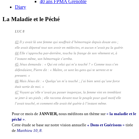
40 ans FPMA Grenoble
Diary
La Maladie et le Péché
LUC 8
43
Il y avait là une femme qui souffrait d’hémorragie depuis douze ans ;
elle avait dépensé tout son avoir en médecins, et aucun n’avait pu la guérir.
44
Elle s’approcha par-derrière, toucha la frange de son vêtement et, à
l’instant même, son hémorragie s’arrêta.
45
Jésus demanda : « Qui est celui qui m’a touché ? » Comme tous s’en
défendaient, Pierre dit : « Maître, ce sont les gens qui te serrent et te
pressent. »
46
Mais Jésus dit : « Quelqu’un m’a touché ; j’ai bien senti qu’une force
était sortie de moi. »
47
Voyant qu’elle n’avait pu passer inaperçue, la femme vint en tremblant
se jeter à ses pieds ; elle raconta devant tout le peuple pour quel motif elle
l’avait touché, et comment elle avait été guérie à l’instant même.
Pour ce mois de
JANVIER,
nous méditons un thème sur
«
la maladie et le
péché
».
Cette étude se base sur notre vision annuelle
« Dons et Guérisons
»
tirée
de
Matthieu 10, 8.