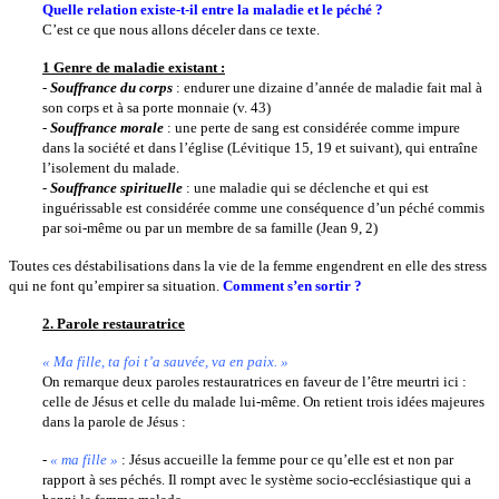
Quelle relation existe-t-il entre la maladie et le péché ?
C’est ce que nous allons déceler dans ce texte.
1 Genre de maladie existant :
-
Souffrance du corps
: endurer une dizaine d’année de maladie fait mal à
son corps et à sa porte monnaie (v. 43)
-
Souffrance morale
: une perte de sang est considérée comme impure
dans la société et dans l’église (Lévitique 15, 19 et suivant), qui entraîne
l’isolement du malade.
-
Souffrance spirituelle
: une maladie qui se déclenche et qui est
inguérissable est considérée comme une conséquence d’un péché commis
par soi-même ou par un membre de sa famille (Jean 9, 2)
Toutes ces déstabilisations dans la vie de la femme engendrent en elle des stress
qui ne font qu’empirer sa situation.
Comment s’en sortir ?
2. Parole restauratrice
« Ma fille, ta foi t’a sauvée, va en paix. »
On remarque deux paroles restauratrices en faveur de l’être meurtri ici :
celle de Jésus et celle du malade lui-même. On retient trois idées majeures
dans la parole de Jésus :
-
« ma fille »
: Jésus accueille la femme pour ce qu’elle est et non par
rapport à ses péchés. Il rompt avec le système socio-ecclésiastique qui a