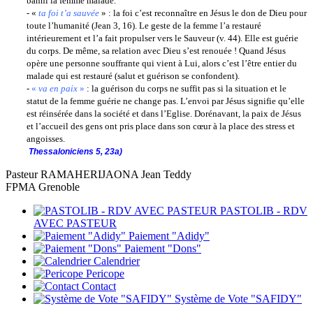
banni la femme malade.
- «
ta foi t’a sauvée
» : la foi c’est reconnaître en Jésus le don de Dieu pour
toute l’humanité (Jean 3, 16). Le geste de la femme l’a restauré
intérieurement et l’a fait propulser vers le Sauveur (v. 44). Elle est guérie
du corps. De même, sa relation avec Dieu s’est renouée ! Quand Jésus
opère une personne souffrante qui vient à Lui, alors c’est l’être entier du
malade qui est restauré (salut et guérison se confondent).
-
«
va en paix
»
: la guérison du corps ne suffit pas si la situation et le
statut de la femme guérie ne change pas. L’envoi par Jésus signifie qu’elle
est réinsérée dans la société et dans l’Eglise. Dorénavant, la paix de Jésus
et l’accueil des gens ont pris place dans son cœur à la place des stress et
angoisses.
Thessaloniciens 5, 23a)
Pasteur RAMAHERIJAONA Jean Teddy
FPMA Grenoble
PASTOLIB - RDV
AVEC PASTEUR
Paiement "Adidy"
Paiement "Dons"
Calendrier
Pericope
Contact
Système de Vote "SAFIDY"