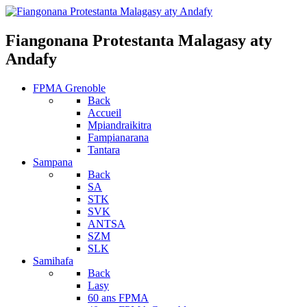
Fiangonana Protestanta Malagasy aty
Andafy
FPMA Grenoble
Back
Accueil
Mpiandraikitra
Fampianarana
Tantara
Sampana
Back
SA
STK
SVK
ANTSA
SZM
SLK
Samihafa
Back
Lasy
60 ans FPMA