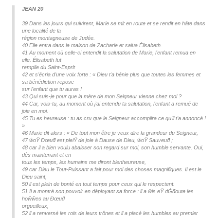
JEAN 20
39 Dans les jours qui suivirent, Marie se mit en route et se rendit en hâte dans
une localité de la
région montagneuse de Judée.
40 Elle entra dans la maison de Zacharie et salua Élisabeth.
41 Au moment où celle-ci entendit la salutation de Marie, l'enfant remua en
elle. Élisabeth fut
remplie du Saint-Esprit
42 et s'écria d'une voix forte : « Dieu t'a bénie plus que toutes les femmes et
sa bénédiction repose
sur l'enfant que tu auras !
43 Qui suis-je pour que la mère de mon Seigneur vienne chez moi ?
44 Car, vois-tu, au moment où j'ai entendu ta salutation, l'enfant a remué de
joie en moi.
45 Tu es heureuse : tu as cru que le Seigneur accomplira ce qu'il t'a annoncé !
»
46 Marie dit alors : « De tout mon être je veux dire la grandeur du Seigneur,
47 ŵoŶ Đœuƌ est pleiŶ de joie à Đause de Dieu, ŵoŶ Sauveuƌ ;
48 car il a bien voulu abaisser son regard sur moi, son humble servante. Oui,
dès maintenant et en
tous les temps, les humains me diront bienheureuse,
49 car Dieu le Tout-Puissant a fait pour moi des choses magnifiques. Il est le
Dieu saint,
50 il est plein de bonté en tout temps pour ceux qui le respectent.
51 Il a montré son pouvoir en déployant sa force : il a ŵis eŶ dĠƌoute les
hoŵŵes au Đœuƌ
orgueilleux,
52 il a renversé les rois de leurs trônes et il a placé les humbles au premier