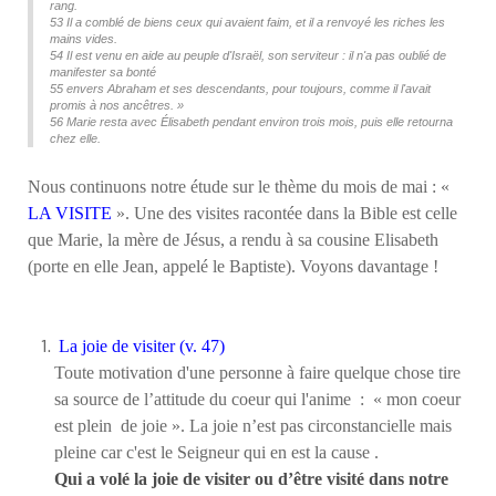
rang.
53 Il a comblé de biens ceux qui avaient faim, et il a renvoyé les riches les
mains vides.
54 Il est venu en aide au peuple d'Israël, son serviteur : il n'a pas oublié de
manifester sa bonté
55 envers Abraham et ses descendants, pour toujours, comme il l'avait
promis à nos ancêtres. »
56 Marie resta avec Élisabeth pendant environ trois mois, puis elle retourna
chez elle.
Nous continuons notre étude sur le thème du mois de mai : «
LA VISITE
». Une des visites racontée dans la Bible est celle
que Marie, la mère de Jésus, a rendu à sa cousine Elisabeth
(porte en elle Jean, appelé le Baptiste). Voyons davantage !
La joie de visiter (v. 47)
Toute motivation d'une personne à faire quelque chose tire
sa source de l’attitude du coeur qui l'anime : « mon coeur
est plein de joie ». La joie n’est pas circonstancielle mais
pleine car c'est le Seigneur qui en est la cause .
Qui a volé la joie de visiter ou d’être visité dans notre