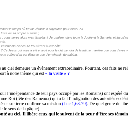
ntenant le temps où tu vas rétablir le Royaume pour Israël ? »
fixés de sa propre autorité ;
s ; vous serez alors mes témoins à Jérusalem, dans toute la Judée et la Samarie, et jusqu’aux
ards.
n vêtements blancs se trouvèrent à leur côté
el ? Ce Jésus qui vous a été enlevé pour le ciel viendra de la même manière que vous l’avez vu 
cette colline n’en est distante que d’un chemin de sabbat.
e au ciel demeure un évènement extraordinaire. Pourtant, ces faits ne re
port à notre thème qui est
« la visite » ?
nt pour l’indépendance de leur pays occupé par les Romains) ont espéré du
e Roi (fête des Rameaux) qui a fait l’indignation des autorités ecclésia
Jésus sur terre confirme sa mission
(Luc 1,68-79)
. De quel genre de libér
r le sens de la pâque).
nté au ciel, Il libère ceux qui le suivent de la peur d’être ses tém