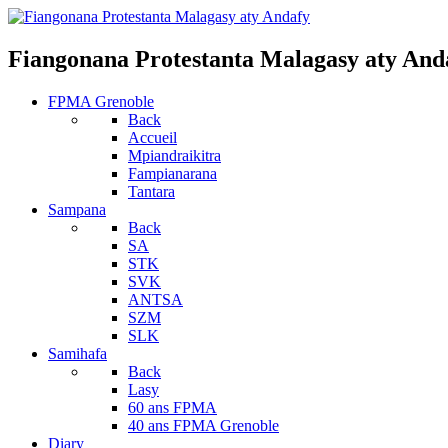
Fiangonana Protestanta Malagasy aty And
FPMA Grenoble
Back
Accueil
Mpiandraikitra
Fampianarana
Tantara
Sampana
Back
SA
STK
SVK
ANTSA
SZM
SLK
Samihafa
Back
Lasy
60 ans FPMA
40 ans FPMA Grenoble
Diary