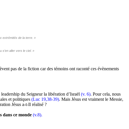
 extrémités de la terre. »
s’en aller vers le ciel. »
lèvent pas de la fiction car des témoins ont raconté ces évènements
 leadership du Seigneur la libération d’Israël
(v. 6)
. Pour cela, nous
les et politiques
(Luc 19,38-39)
. Mais Jésus est vraiment le Messie,
ation Jésus a-t-Il réalisé ?
oins dans ce monde
(v.8).