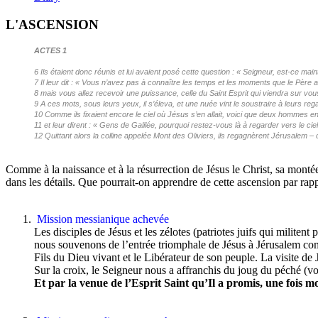
L'ASCENSION
ACTES 1
6 Ils étaient donc réunis et lui avaient posé cette question : « Seigneur, est-ce mai
7 Il leur dit : « Vous n’avez pas à connaître les temps et les moments que le Père a 
8 mais vous allez recevoir une puissance, celle du Saint Esprit qui viendra sur vou
9 A ces mots, sous leurs yeux, il s’éleva, et une nuée vint le soustraire à leurs reg
10 Comme ils fixaient encore le ciel où Jésus s’en allait, voici que deux hommes e
11 et leur dirent : « Gens de Galilée, pourquoi restez-vous là à regarder vers le ci
12 Quittant alors la colline appelée Mont des Oliviers, ils regagnèrent Jérusalem – 
Comme à la naissance et à la résurrection de Jésus le Christ, sa monté
dans les détails. Que pourrait-on apprendre de cette ascension par rap
Mission messianique achevée
Les disciples de Jésus et les zélotes (patriotes juifs qui milite
nous souvenons de l’entrée triomphale de Jésus à Jérusalem comm
Fils du Dieu vivant et le Libérateur de son peuple. La visite de 
Sur la croix, le Seigneur nous a affranchis du joug du péché (voi
Et par la venue de l’Esprit Saint qu’Il a promis, une fois mo